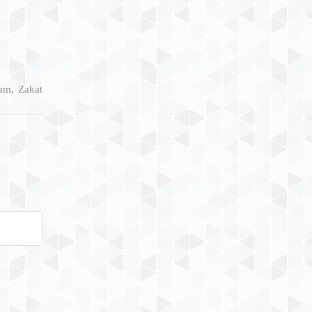
,
lam
Zakat