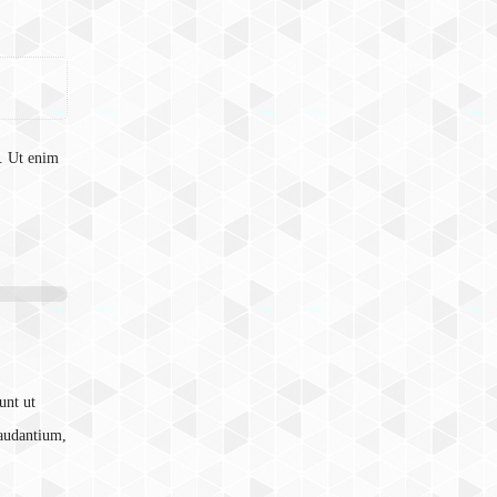
a. Ut enim
unt ut
laudantium,