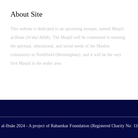
About Site
This website is dedicated to an upcoming mosque, named Masjid
al-Ihsān (
In’sha’Allāh
). The Masjid will be committed to meeting
the spiritual, educational, and social needs of the Muslim
community in Northfield (Birmingham), and it will be the very
first Masjid in the wider area.
 al-Ihsān 2024 - A project of Rahamkar Foundation (Registered Charity No: 1