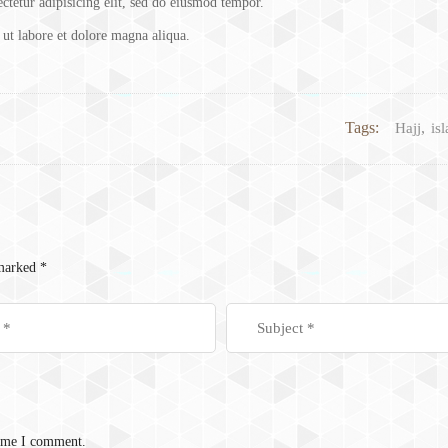
ctetur adipisicing elit, sed do eiusmod tempor.
 ut labore et dolore magna aliqua.
Tags:
,
Hajj
is
 marked
*
time I comment.